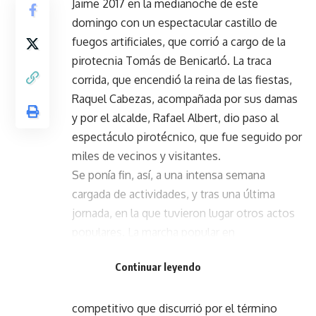
Jaime 2017 en la medianoche de este
domingo con un espectacular castillo de
fuegos artificiales, que corrió a cargo de la
pirotecnia Tomás de Benicarló. La traca
corrida, que encendió la reina de las fiestas,
Raquel Cabezas, acompañada por sus damas
y por el alcalde, Rafael Albert, dio paso al
espectáculo pirotécnico, que fue seguido por
miles de vecinos y visitantes.
Se ponía fin, así, a una intensa semana
cargada de actividades, y tras una última
jornada, en la que tuvieron lugar otros actos
populares. La marcha popular en
bicicleta, organizada por el Club Ciclista de
Continuar leyendo
Oropesa del Mar, reunió a un grupo de 50
ciclistas en un recorrido de 17 kilómetros no
competitivo que discurrió por el término