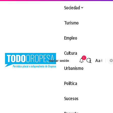
Sociedad
Turismo
Empleo
Cultura
1
Aa
Iniciar sesión
Redimens
Urbanismo
Política
Sucesos