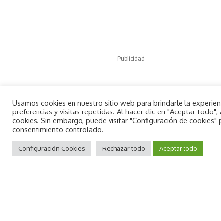
- Publicidad -
Usamos cookies en nuestro sitio web para brindarle la experie
preferencias y visitas repetidas. Al hacer clic en "Aceptar todo
cookies. Sin embargo, puede visitar "Configuración de cookies"
consentimiento controlado.
JORNADA TAURINA //
La localidad celebró,
By using this site, you agree to the
Aceptar
también, el último encierro de las fiestas de
Privacy Policy
Configuración Cookies
and
Terms of Use
Rechazar todo
.
Aceptar todo
San Jaime, con reses de la ganadería de
Fernando Mansilla, que también
protagonizaron la última exhibición taurina
de la semana.