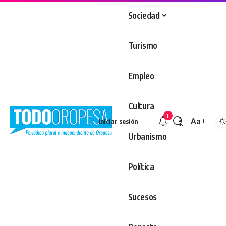
Sociedad
Turismo
Empleo
Cultura
1
Aa
Iniciar sesión
Redimens
Urbanismo
Política
Sucesos