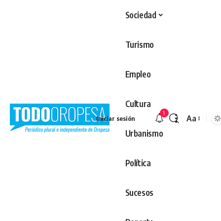
Sociedad
Turismo
Empleo
Cultura
1
Aa
Iniciar sesión
Redimens
Urbanismo
Política
Sucesos