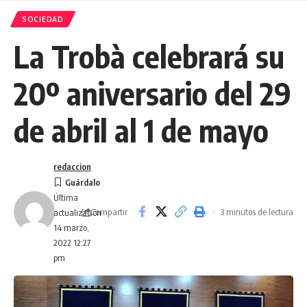
SOCIEDAD
La Trobà celebrará su
20º aniversario del 29
de abril al 1 de mayo
redaccion
Última
Compartir
3 minutos de lectura
actualización
14 marzo,
2022 12:27
pm