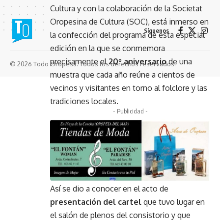
Cultura y con la colaboración de la Societat
Oropesina de Cultura (SOC), está inmerso en
Síguenos
la confección del programa de esta especial
edición en la que se conmemora
precisamente el
20º aniversario
de una
© 2026 Todo Oropesa. Todos los derechos reservados.
muestra que cada año reúne a cientos de
vecinos y visitantes en torno al folclore y las
tradiciones locales.
- Publicidad -
Así se dio a conocer en el acto de
presentación del cartel
que tuvo lugar en
el salón de plenos del consistorio y que