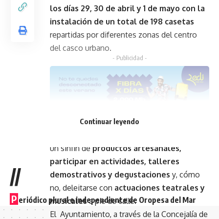
los días 29, 30 de abril y 1 de mayo con la
instalación de un total de 198 casetas
repartidas por diferentes zonas del centro
del casco urbano.
- Publicidad -
Continuar leyendo
En el amplio recinto, el público podrá adquirir
un sinfín de
productos artesanales,
participar en actividades, talleres
//
demostrativos y degustaciones
y, cómo
no, deleitarse con
actuaciones teatrales y
P
eriódico plural e independiente de Oropesa del Mar
musicales
a pie de calle.
El Ayuntamiento, a través de la Concejalía de