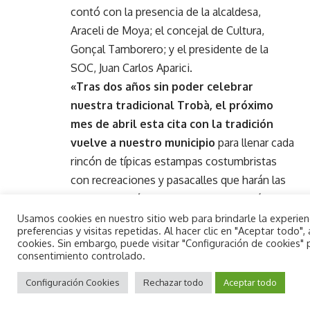
contó con la presencia de la alcaldesa,
Araceli de Moya; el concejal de Cultura,
Gonçal Tamborero; y el presidente de la
SOC, Juan Carlos Aparici.
«Tras dos años sin poder celebrar
nuestra tradicional Trobà, el próximo
mes de abril esta cita con la tradición
vuelve a nuestro municipio
para llenar cada
rincón de típicas estampas costumbristas
con recreaciones y pasacalles que harán las
delicias del público asistente», declaró de
Moya.
Usamos cookies en nuestro sitio web para brindarle la experie
preferencias y visitas repetidas. Al hacer clic en "Aceptar todo
Por su parte, Tamborero avanzó que
cookies. Sin embargo, puede visitar "Configuración de cookies"
«
estamos confeccionando el programa
consentimiento controlado.
By using this site, you agree to the
para celebrar los 20 años de nuestra Trobà,
Aceptar
Privacy Policy
Configuración Cookies
and
Terms of Use
Rechazar todo
.
Aceptar todo
que llega cargada de sorpresas para vecinos y