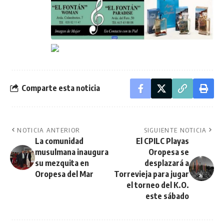
Comparte esta noticia
NOTICIA ANTERIOR
SIGUIENTE NOTICIA
La comunidad
El CPILC Playas
musulmana inaugura
Oropesa se
su mezquita en
desplazará a
Oropesa del Mar
Torrevieja para jugar
el torneo del K.O.
este sábado