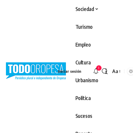
Sociedad
Turismo
Empleo
Cultura
1
Aa
Iniciar sesión
Redimens
Urbanismo
Política
Sucesos