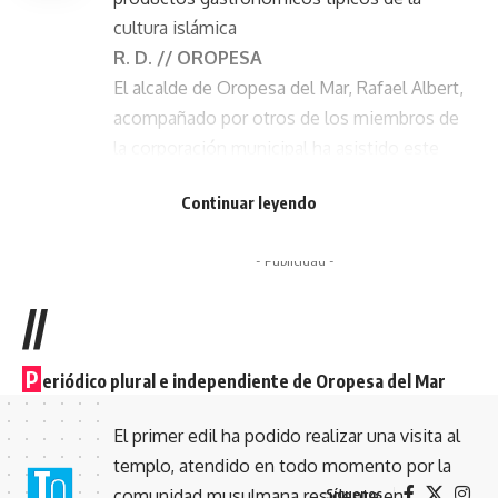
cultura islámica
R. D. // OROPESA
El alcalde de Oropesa del Mar, Rafael Albert,
acompañado por otros de los miembros de
la corporación municipal ha asistido este
martes a la inauguración de una nueva
Continuar leyendo
mezquita en el municipio, concretamente
ubicada en la calle José Ribera Forner.
- Publicidad -
//
P
eriódico plural e independiente de Oropesa del Mar
El primer edil ha podido realizar una visita al
templo, atendido en todo momento por la
comunidad musulmana residente en
Síguenos