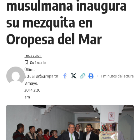
musulmana inaugura
su mezquita en
Oropesa del Mar
redaccion
Última
Compartir
1 minutos de lectura
actualización
8 mayo,
2014 2:20
am