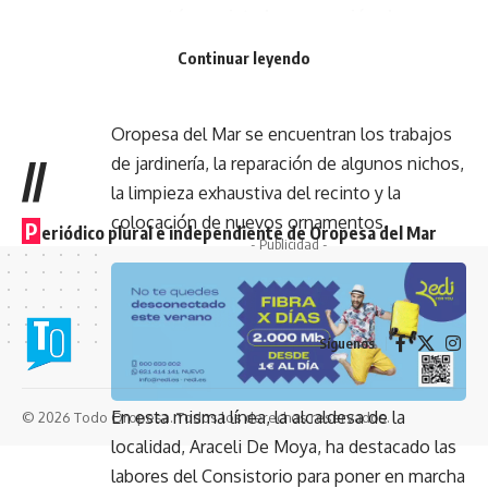
que está prevista la reparación de una
zona que está muy deteriorada”, ha
Continuar leyendo
asegurado la ocncejala.
Entre las medidas
realizadas por parte del Ayuntamiento de
Oropesa del Mar se encuentran los trabajos
//
de jardinería, la reparación de algunos nichos,
la limpieza exhaustiva del recinto y la
colocación de nuevos ornamentos.
P
eriódico plural e independiente de Oropesa del Mar
- Publicidad -
Síguenos
En esta misma línea, la alcaldesa de la
© 2026 Todo Oropesa. Todos los derechos reservados.
localidad, Araceli De Moya, ha destacado las
labores del Consistorio para poner en marcha