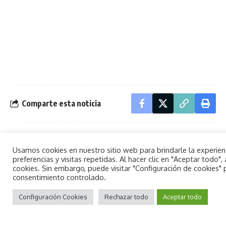
Comparte esta noticia
NOTICIA ANTERIOR
SIGUIENTE NOTICIA
Usamos cookies en nuestro sitio web para brindarle la experie
La XXVIII Trobada de
Oropesa del Mar
preferencias y visitas repetidas. Al hacer clic en "Aceptar todo
Bandes de Música
intensifica medidas
cookies. Sin embargo, puede visitar "Configuración de cookies"
consentimiento controlado.
reúne a cerca de 600
contra la plaga de
By using this site, you agree to the
músicos
mosquitos
Aceptar
Privacy Policy
Configuración Cookies
and
Terms of Use
Rechazar todo
.
Aceptar todo