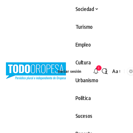
Sociedad
Turismo
Empleo
Cultura
1
Aa
Iniciar sesión
Redimens
Urbanismo
Política
Sucesos