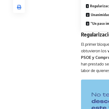
Regularizac
Unanimidad 
“Un paso i
Regularizac
El primer bloque
obtuvieron los
PSOE y Compr
han prestado se
labor de quienes