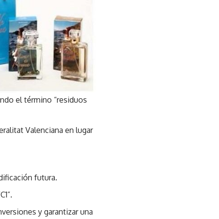
endo el término “residuos
ralitat Valenciana en lugar
ficación futura.
C1”.
nversiones y garantizar una