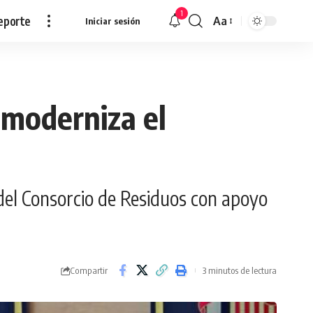
1
eporte
Aa
Iniciar sesión
Redimensionar
 moderniza el
del Consorcio de Residuos con apoyo
Compartir
3 minutos de lectura