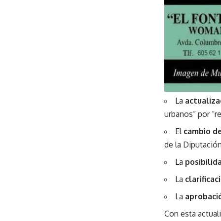
La
actualiza
urbanos” por “r
El
cambio de
de la Diputación
La
posibilid
La
clarifica
La
aprobaci
Con esta actuali