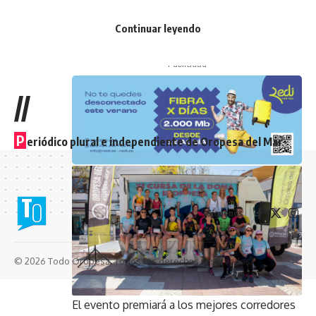
11:00 horas, los participantes podrán
Continuar leyendo
disfrutar de una masterclass de fitness
latino.
- Publicidad -
//
P
eriódico plural e independiente de Oropesa del Mar
Síguenos
© 2026 Todo Oropesa. Todos los derechos reservados.
El evento premiará a los mejores corredores