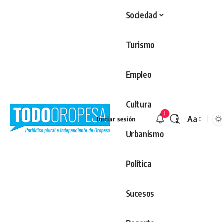
Sociedad
Turismo
Empleo
Cultura
1
Aa
Iniciar sesión
Redimens
Urbanismo
Política
Sucesos