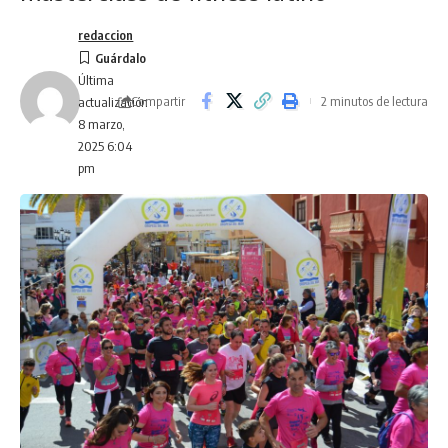
redaccion
Última
Compartir
2 minutos de lectura
actualización
8 marzo,
2025 6:04
pm