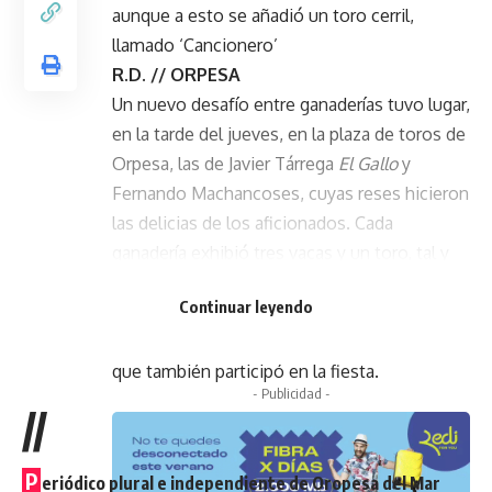
aunque a esto se añadió un toro cerril,
llamado ‘Cancionero’
R.D. // ORPESA
Un nuevo desafío entre ganaderías tuvo lugar,
en la tarde del jueves, en la plaza de toros de
Orpesa, las de Javier Tárrega
El Gallo
y
Fernando Machancoses, cuyas reses hicieron
las delicias de los aficionados. Cada
ganadería exhibió tres vacas y un toro, tal y
como está establecido en este tipo de
Continuar leyendo
desafíos, aunque a esto se añadió un toro
cerril,
Cancionero
, de la ganadería
Las Monjas
,
que también participó en la fiesta.
- Publicidad -
//
P
eriódico plural e independiente de Oropesa del Mar