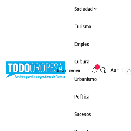
Sociedad
Turismo
Empleo
Cultura
1
Aa
Iniciar sesión
Redimens
Urbanismo
Política
Sucesos