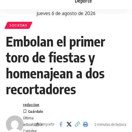
Deporte
jueves 6 de agosto de 2026
SOCIEDAD
Embolan el primer
toro de fiestas y
homenajean a dos
recortadores
redaccion
Última
Compartir
2 minutos de lectura
actualización
7 octubre,