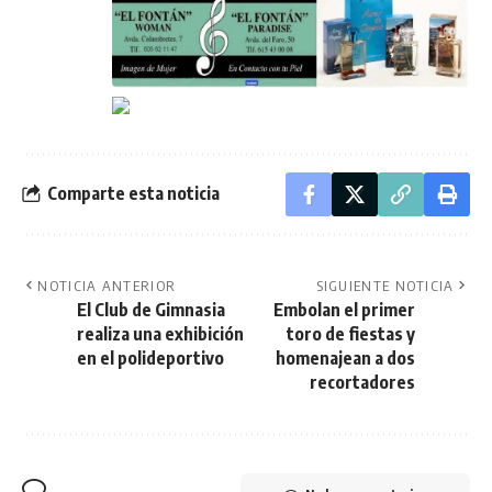
Comparte esta noticia
NOTICIA ANTERIOR
SIGUIENTE NOTICIA
El Club de Gimnasia
Embolan el primer
realiza una exhibición
toro de fiestas y
en el polideportivo
homenajean a dos
recortadores