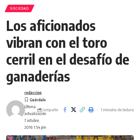
SOCIEDAD
Los aficionados
vibran con el toro
cerril en el desafío de
ganaderías
redaccion
Última
Compartir
1 minutos de lectura
actualización
7 octubre,
2016 1:54 pm