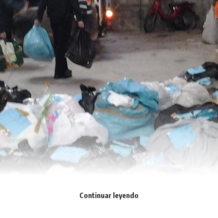
lia Picapiedra, Harry Potter o Mary Poppins han recorrido las c
e, cada clase ha interpretado un baile en el patio del colegio 
n almuerzo compuesto por chocolate y bollería. La concejala d
erderse esta celebración dedicada a los más pequeños.
Continuar leyendo
 venta ambulante