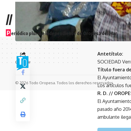
//
P
eriódico plural e independiente de Oropesa del Mar
Antetítulo:
SOCIEDAD Venta
Compartir
Título fuera de
El Ayuntamiento 
© 2026 Todo Oropesa. Todos los derechos reservados.
Los artículos f
R. D. // OROP
El Ayuntamiento
pasado año 2014,
ambulante ilegal