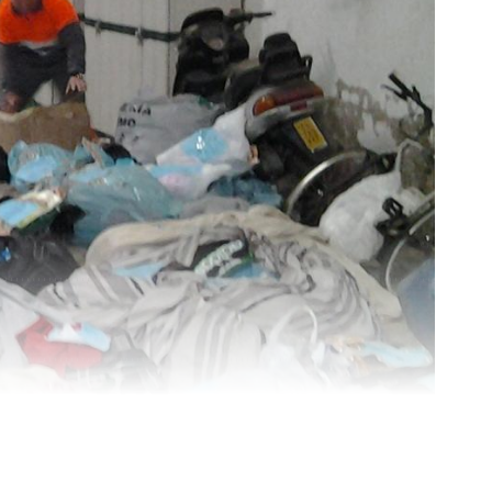
alles de Oropesa del Mar.
y acto seguido todos han
e cultura, MªCarmen Taulé
SIGUIENTE NOTICIA
El Club de Gimnasia Artística celebra San Valentin