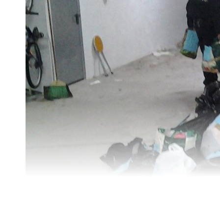
Este año la fami
Tras el pasacall
disfrutado de u
no ha querido p
Comparte esta noticia
NOTICIA ANTERIOR
El Ayuntamiento destruye 18.190 artículos de la