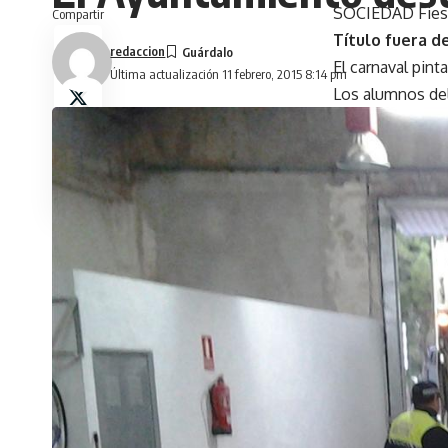
SOCIEDAD Fies
Compartir
Título fuera de
redaccion
El carnaval pint
Última actualización 11 febrero, 2015 8:14 pm
Los alumnos del 
R. D. // OROP
Los ritmos del C
pasado viernes l
localidad.