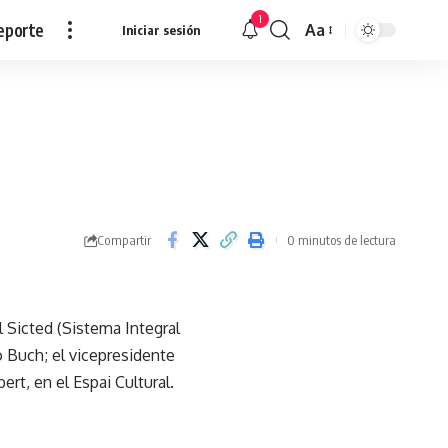
1
eporte
Aa
Iniciar sesión
Redimensionar
Compartir
0 minutos de lectura
l Sicted (Sistema Integral
 Buch; el vicepresidente
ert, en el Espai Cultural.