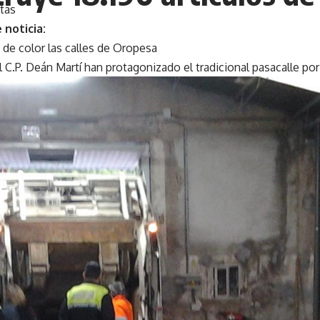
tas
 noticia:
a de color las calles de Oropesa
C.P. Deán Martí han protagonizado el tradicional pasacalle por 
ESA
arnaval y los disfraces comienzan poco a poco a llegar, en el 
os alumnos del C.P. Deán Martí protagonizaron el tradicional pa
- Publicidad -