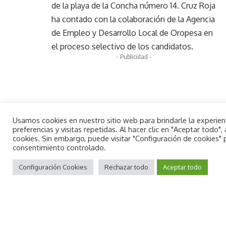
de la playa de la Concha número 14. Cruz Roja
ha contado con la colaboración de la Agencia
de Empleo y Desarrollo Local de Oropesa en
el proceso selectivo de los candidatos.
- Publicidad -
Usamos cookies en nuestro sitio web para brindarle la experie
preferencias y visitas repetidas. Al hacer clic en "Aceptar todo
cookies. Sin embargo, puede visitar "Configuración de cookies"
consentimiento controlado.
By using this site, you agree to the
Aceptar
Privacy Policy
Configuración Cookies
and
Terms of Use
Rechazar todo
.
Aceptar todo
Comparte esta noticia
NOTICIA ANTERIOR
SIGUIENTE NOTICIA