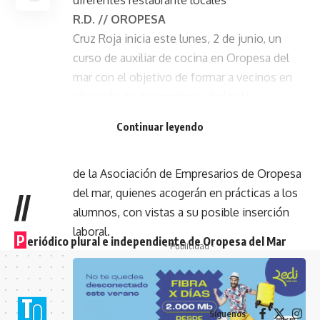
R.D. // OROPESA
Cruz Roja inicia este lunes, 2 de junio, un
curso de auxiliar de cocina en Oropesa del
mar con el objetivo de formar a vecinos en
situación de desempleo y darles la
oportunidad de perfeccionar su capacidad
Continuar leyendo
como cocineros para facilitar su inserción
laboral. El curso cuenta con la colaboración
de la Asociación de Empresarios de Oropesa
del mar, quienes acogerán en prácticas a los
//
alumnos, con vistas a su posible inserción
laboral.
P
eriódico plural e independiente de Oropesa del Mar
- Publicidad -
Síguenos