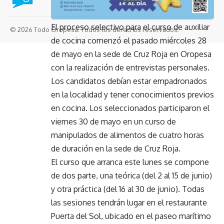
El proceso selectivo para el curso de auxiliar
© 2026 Todo Oropesa. Todos los derechos reservados.
de cocina comenzó el pasado miércoles 28
de mayo en la sede de Cruz Roja en Oropesa
con la realización de entrevistas personales.
Los candidatos debían estar empadronados
en la localidad y tener conocimientos previos
en cocina. Los seleccionados participaron el
viernes 30 de mayo en un curso de
manipulados de alimentos de cuatro horas
de duración en la sede de Cruz Roja.
El curso que arranca este lunes se compone
de dos parte, una teórica (del 2 al 15 de junio)
y otra práctica (del 16 al 30 de junio). Todas
las sesiones tendrán lugar en el restaurante
Puerta del Sol, ubicado en el paseo marítimo