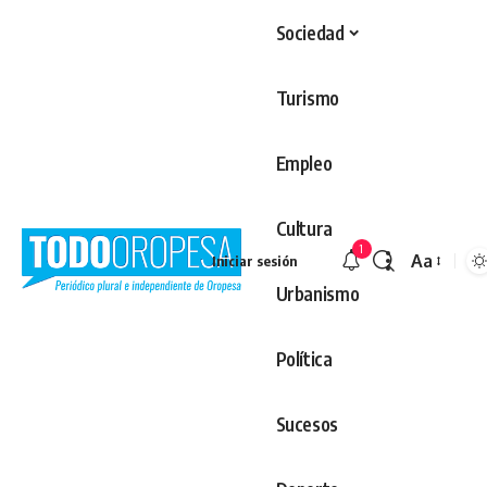
Sociedad
Turismo
Empleo
Cultura
1
Aa
Iniciar sesión
Redimens
Urbanismo
Política
Sucesos