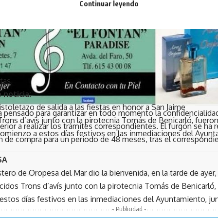
Continuar leyendo
tas
 noticia:
stoletazo de salida a las fiestas en honor a San Jaime
ha pensado para garantizar en todo momento la confidencialida
rons d’avís junto con la pirotecnia Tomás de Benicarló, fueron
erior a realizar los trámites correspondientes. El furgón se ha
 comienzo a estos días festivos en las inmediaciones del Ayunt
ón de compra para un periodo de 48 meses, tras el correspondi
SA
tero de Oropesa del Mar dio la bienvenida, en la tarde de ayer, 
cidos Trons d’avís junto con la pirotecnia Tomás de Benicarló
estos días festivos en las inmediaciones del Ayuntamiento, jun
- Publicidad -