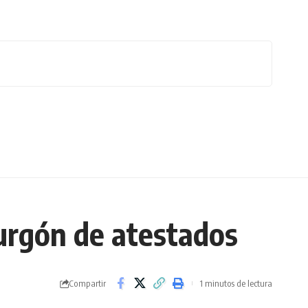
furgón de atestados
Compartir
1 minutos de lectura