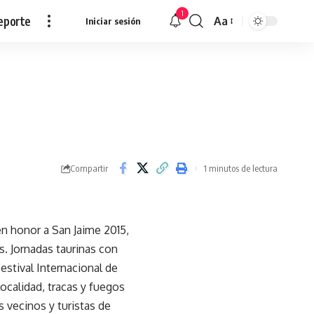
1
eporte
Aa
Iniciar sesión
Redimensionar
Compartir
1 minutos de lectura
en honor a San Jaime 2015,
s. Jornadas taurinas con
estival Internacional de
 localidad, tracas y fuegos
os vecinos y turistas de