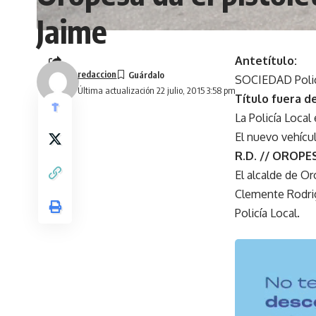
Jaime
Antetítulo:
redaccion
SOCIEDAD Polic
Compartir
Última actualización 22 julio, 2015 3:58 pm
Título fuera de
La Policía Local
El nuevo vehícu
R.D. // OROPE
El alcalde de Or
Clemente Rodrig
Policía Local.