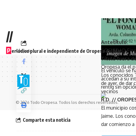
//
Antetítulo:
P
SOCIEDAD Fies
eriódico plural e independiente de Oropesa del Mar
Compartir
Título fuera de
Oropesa da el pi
El vehículo se 
Los conocidos T
accedan a su int
de ayer, de dar
rentig sin opci
vecinos
R.D. // OROPE
© 2026 Todo Oropesa. Todos los derechos reservados.
El municipio cos
Jaime. Los cono
Comparte esta noticia
dar comienzo a 