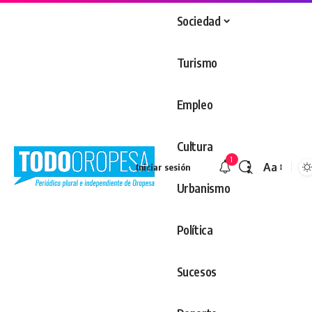
Sociedad
Turismo
Empleo
Cultura
1
Aa
Iniciar sesión
Redimens
Urbanismo
Política
Sucesos