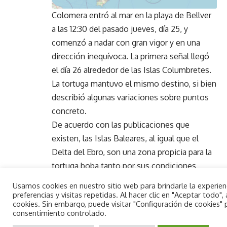
Colomera entró al mar en la playa de Bellver
a las 12:30 del pasado jueves, día 25, y
comenzó a nadar con gran vigor y en una
dirección inequívoca. La primera señal llegó
el día 26 alrededor de las Islas Columbretes.
La tortuga mantuvo el mismo destino, si bien
describió algunas variaciones sobre puntos
concreto.
De acuerdo con las publicaciones que
existen, las Islas Baleares, al igual que el
Delta del Ebro, son una zona propicia para la
tortuga boba tanto por sus condiciones
oceanográficas como las posibilidades de
Usamos cookies en nuestro sitio web para brindarle la experie
alimentación que ofrecen.
preferencias y visitas repetidas. Al hacer clic en "Aceptar todo
cookies. Sin embargo, puede visitar "Configuración de cookies"
Cien kilos de peso y 87
consentimiento controlado.
centímetros
By using this site, you agree to the