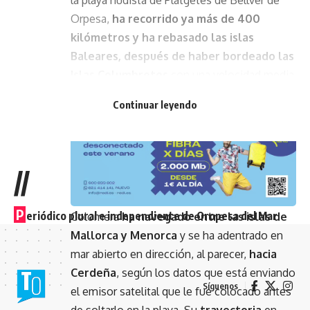
Orpesa,
ha recorrido ya más de 400
kilómetros y ha rebasado las islas
Baleares, después de haber bordeado las
Islas Columbretes
con una velocidad media
de 2,2 kilómetros por hora.
Continuar leyendo
- Publicidad -
//
P
eriódico plural e independiente de Oropesa del Mar
Colomera
ha navegado entre las islas de
Mallorca y Menorca
y se ha adentrado en
mar abierto en dirección, al parecer,
hacia
Cerdeña
, según los datos que está enviando
Síguenos
el emisor satelital que le fue colocado antes
de soltarlo en la playa. Su
trayectoria
en