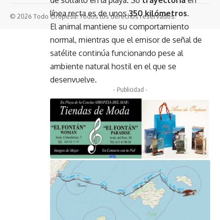
línea recta es de unos
350 kilómetros
.
© 2026 Todo Oropesa. Todos los derechos reservados.
El animal mantiene su comportamiento
normal, mientras que el emisor de señal de
satélite continúa funcionando pese al
ambiente natural hostil en el que se
desenvuelve.
- Publicidad -