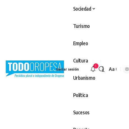
Sociedad
Turismo
Empleo
Cultura
1
Aa
Iniciar sesión
Redimens
Urbanismo
Política
Sucesos