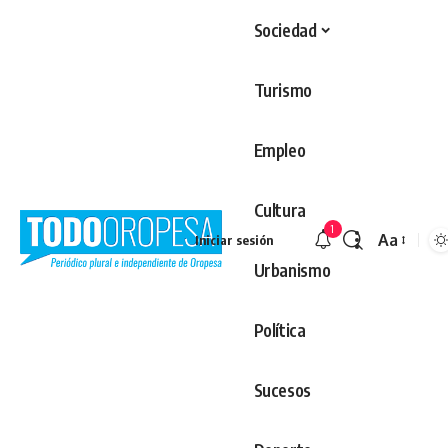
Sociedad
Turismo
Empleo
Cultura
1
Aa
Iniciar sesión
Redimens
Urbanismo
Política
Sucesos