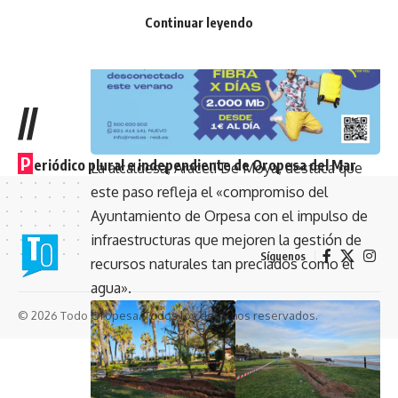
Castellón.
Continuar leyendo
- Publicidad -
//
P
eriódico plural e independiente de Oropesa del Mar
La alcaldesa, Araceli De Moya, destaca que
este paso refleja el «compromiso del
Ayuntamiento de Orpesa con el impulso de
infraestructuras que mejoren la gestión de
Síguenos
recursos naturales tan preciados como el
agua».
© 2026 Todo Oropesa. Todos los derechos reservados.