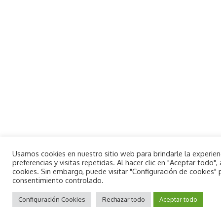
Usamos cookies en nuestro sitio web para brindarle la experie
preferencias y visitas repetidas. Al hacer clic en "Aceptar todo
cookies. Sin embargo, puede visitar "Configuración de cookies"
consentimiento controlado.
By using this site, you agree to the
Aceptar
Privacy Policy
Configuración Cookies
and
Terms of Use
Rechazar todo
.
Aceptar todo