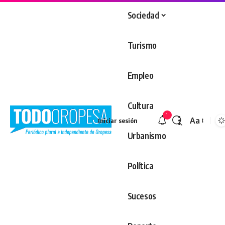
Sociedad
Turismo
Empleo
Cultura
1
Aa
Iniciar sesión
Redimens
Urbanismo
Política
Sucesos