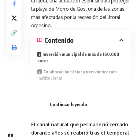
la Illeta, una actuación esencial para proteger
la playa de Morro de Gos, una de las zonas
más afectadas por la regresión del litoral
orpesino.
Contenido
Inversión municipal de más de 160.000
euros
Colaboración técnica y reivindicación
institucional
La Illeta es una formación rocosa situada en
el extremo sur de esta playa que, desde hace
Continuar leyendo
más de tres décadas, sufre una pérdida
continua de arena debido a los temporales.
El canal natural que permaneció cerrado
durante años se reabrió tras el temporal