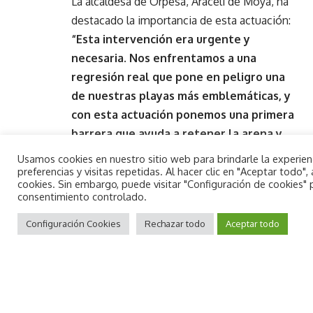
La alcaldesa de Orpesa, Araceli de Moya, ha
destacado la importancia de esta actuación:
“Esta intervención era urgente y
necesaria. Nos enfrentamos a una
regresión real que pone en peligro una
de nuestras playas más emblemáticas, y
con esta actuación ponemos una primera
barrera que ayuda a retener la arena y
proteger nuestra playa”
.
Usamos cookies en nuestro sitio web para brindarle la experie
La primera edil ha agradecido el trabajo de
preferencias y visitas repetidas. Al hacer clic en "Aceptar todo
cookies. Sin embargo, puede visitar "Configuración de cookies"
los técnicos de Urbanismo y la implicación
consentimiento controlado.
de la concejala de Playas y Contratación,
By using this site, you agree to the
Aceptar
Privacy Policy
Configuración Cookies
and
Terms of Use
Rechazar todo
.
Aceptar todo
Isabel Moya. “El compromiso del
Ayuntamiento con el litoral es firme y
seguiremos impulsando medidas que
refuercen su conservación”, ha añadido. “Me
siento muy orgullosa de haber estado al