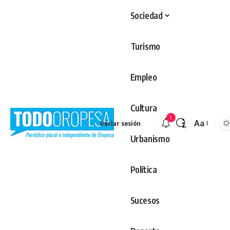
Sociedad
Turismo
Empleo
Cultura
1
Aa
Iniciar sesión
Redimens
Urbanismo
Política
Sucesos