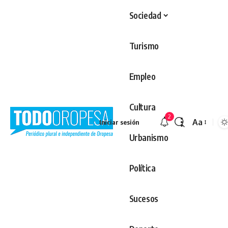
Sociedad
Turismo
Empleo
Cultura
2
Aa
Iniciar sesión
Redimens
Urbanismo
Política
Sucesos