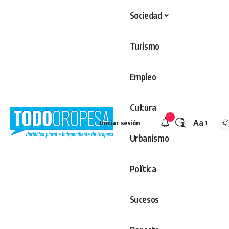
Sociedad
Turismo
Empleo
Cultura
1
Aa
Iniciar sesión
Redimens
Urbanismo
Política
Sucesos