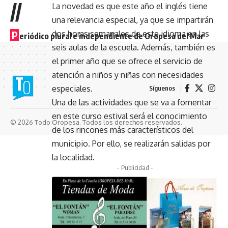
//
La novedad es que este año el inglés tiene
una relevancia especial, ya que se impartirán
dos horas semanales de este idioma en las
P
eriódico plural e independiente de Oropesa del Mar
seis aulas de la escuela. Además, también es
el primer año que se ofrece el servicio de
atención a niños y niñas con necesidades
especiales.
Síguenos
Una de las actividades que se va a fomentar
en este curso estival será el conocimiento
© 2026 Todo Oropesa. Todos los derechos reservados.
de los rincones más característicos del
municipio. Por ello, se realizarán salidas por
la localidad.
- Publicidad -