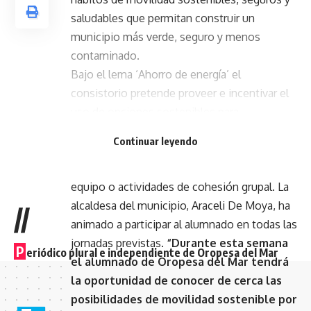
saludables que permitan construir un
municipio más verde, seguro y menos
contaminado.
Bajo el lema ‘Ahorro de energía’ el
consistorio pretende proveer e incentivar el
uso de opciones sostenibles para
movilizarse. Entre las diferentes acciones
Continuar leyendo
previstas se encuentran: talleres de
bicicletas, juegos de dinamización, trabajo en
equipo o actividades de cohesión grupal. La
alcaldesa del municipio, Araceli De Moya, ha
//
animado a participar al alumnado en todas las
jornadas previstas.
“Durante esta semana
P
eriódico plural e independiente de Oropesa del Mar
el alumnado de Oropesa del Mar tendrá
la oportunidad de conocer de cerca las
posibilidades de movilidad sostenible por