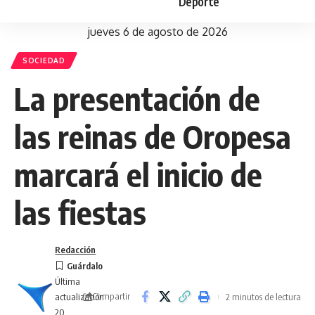
Deporte
jueves 6 de agosto de 2026
SOCIEDAD
La presentación de
las reinas de Oropesa
marcará el inicio de
las fiestas
Redacción
Última
Compartir
2 minutos de lectura
actualización
20