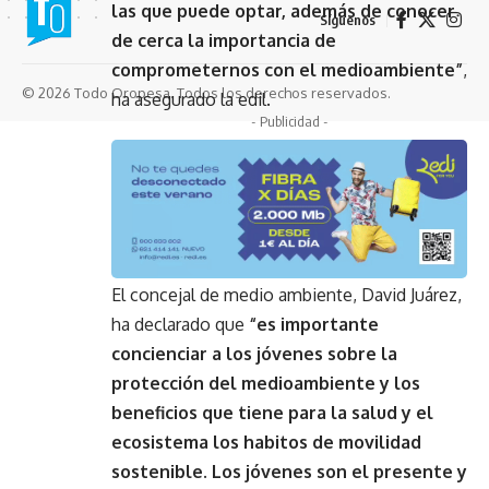
las que puede optar, además de conocer
Síguenos
de cerca la importancia de
comprometernos con el medioambiente”
,
© 2026 Todo Oropesa. Todos los derechos reservados.
ha asegurado la edil.
- Publicidad -
El concejal de medio ambiente, David Juárez,
ha declarado que
“es importante
concienciar a los jóvenes sobre la
protección del medioambiente y los
beneficios que tiene para la salud y el
ecosistema los habitos de movilidad
sostenible. Los jóvenes son el presente y