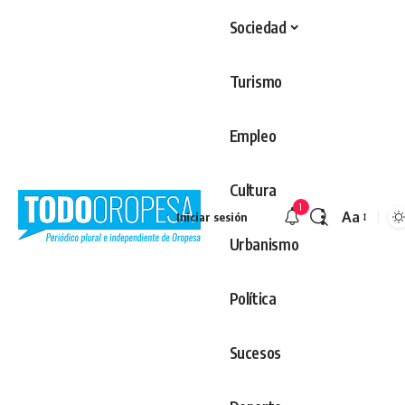
Sociedad
Turismo
Empleo
Cultura
1
Aa
Iniciar sesión
Redimens
Urbanismo
Política
Sucesos