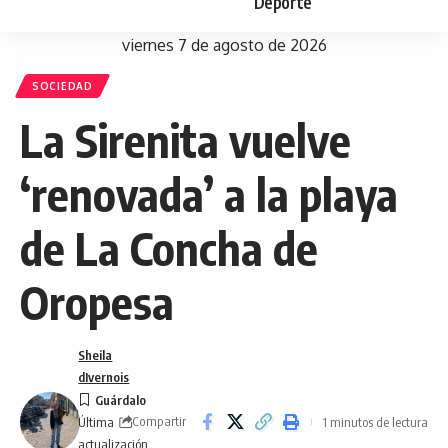
Deporte
viernes 7 de agosto de 2026
SOCIEDAD
La Sirenita vuelve
‘renovada’ a la playa
de La Concha de
Oropesa
Sheila
dIvernois
Compartir
1 minutos de lectura
Última
actualización