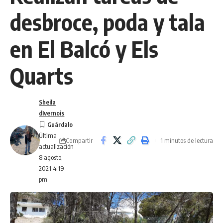
desbroce, poda y tala
en El Balcó y Els
Quarts
Sheila
dIvernois
Última
Compartir
1 minutos de lectura
actualización
8 agosto,
2021 4:19
pm