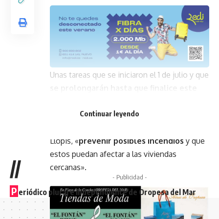
Unas tareas que se iniciaron el 1 de julio y que
se prolongarán hasta que finalice este
año 2021
.
Continuar leyendo
El
objetivo
de esta actuación es, tal y como
indica el concejal de Medio Ambiente, Jordi
Llopis, «
prevenir posibles incendios
y que
estos puedan afectar a las viviendas
//
cercanas».
- Publicidad -
P
eriódico plural e independiente de Oropesa del Mar