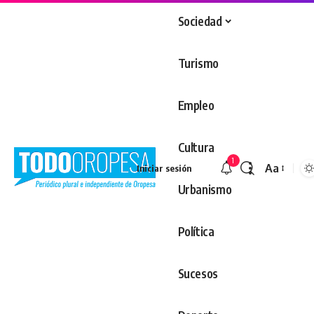
Sociedad
Turismo
Empleo
Cultura
1
Aa
Iniciar sesión
Redimens
Urbanismo
Política
Sucesos