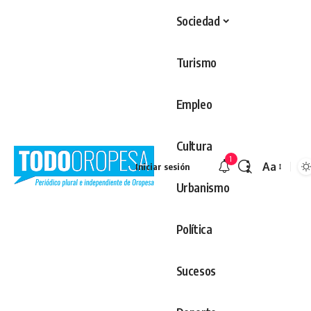
Sociedad
Turismo
Empleo
Cultura
1
Aa
Iniciar sesión
Redimens
Urbanismo
Política
Sucesos