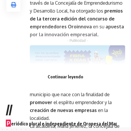
través de la Concejalía de Emprendedurismo
y Desarrollo Local, ha otorgado los
premios
de la tercera edición del concurso de
emprendedores Oroinnova
en su
apuesta
por la innovación empresarial
.
- Publicidad -
Continuar leyendo
Se trata de un evento ya consolidado en el
municipio que nace con la finalidad de
promover
el espíritu emprendedor y la
//
creación de nuevas empresas
en la
localidad.
P
eriódico plural e independiente de Oropesa del Mar
La alcaldesa, María Jiménez, la concejala de