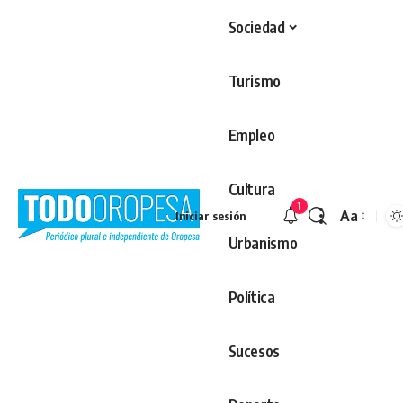
Sociedad
Turismo
Empleo
Cultura
1
Aa
Iniciar sesión
Redimens
Urbanismo
Política
Sucesos