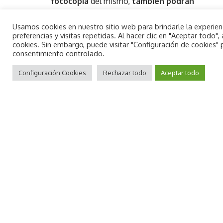
fotocopia
del mismo,
también podrán
recoger la mascarilla para algún familiar
Usamos cookies en nuestro sitio web para brindarle la experie
presentando el documento de la
preferencias y visitas repetidas. Al hacer clic en "Aceptar todo
persona”.
cookies. Sin embargo, puede visitar "Configuración de cookies"
consentimiento controlado.
El reparto
comenzará mañana (viernes) y
By using this site, you agree to the
continuará los próximos días 11 y 13 de
Aceptar
Privacy Policy
Configuración Cookies
and
Terms of Use
Rechazar todo
.
Aceptar todo
mayo, en horario de 9.00 a 13.00 horas.
Puntos de recogida
Los puntos de recogida serán:
Amplàries
(Oficina de Turismo),
Morro de Gos
(Espai
Cultural),
La Concha
(Oficina de Turismo),
centro
(edificio de Servicios Sociales, planta
baja),
Els Quarts y El Balcó
(junto al campo
de fútbol),
urbanizaciones Colomera,
Torre Bellver, Platgetes y Renegà
(rotonda Illa Gran).