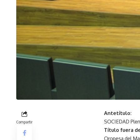
Antetítulo:
SOCIEDAD Ple
Compartir
Título fuera de
Oropesa del Mar