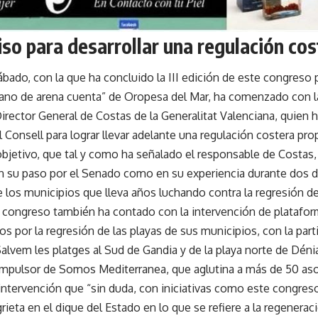
o para desarrollar una regulación cos
ábado, con la que ha concluido la III edición de este congreso 
ano de arena cuenta” de Oropesa del Mar, ha comenzado con l
rector General de Costas de la Generalitat Valenciana, quien ha
Consell para lograr llevar adelante una regulación costera pr
objetivo, que tal y como ha señalado el responsable de Costas,
 en su paso por el Senado como en su experiencia durante dos
 los municipios que lleva años luchando contra la regresión de 
l congreso también ha contado con la intervención de platafo
s por la regresión de las playas de sus municipios, con la part
alvem les platges al Sud de Gandia y de la playa norte de Déni
mpulsor de Somos Mediterranea, que aglutina a más de 50 asoci
intervención que “sin duda, con iniciativas como este congres
grieta en el dique del Estado en lo que se refiere a la regenerac