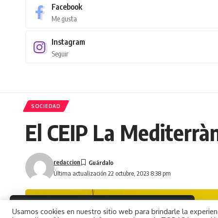
Facebook
Me gusta
Instagram
Seguir
SOCIEDAD
El CEIP La Mediterràn
redaccion
Última actualización 22 octubre, 2023 8:38 pm
By using this site, you agree to the
Usamos cookies en nuestro sitio web para brindarle la experienc
Aceptar
Privacy Policy
and
Terms of Use
.