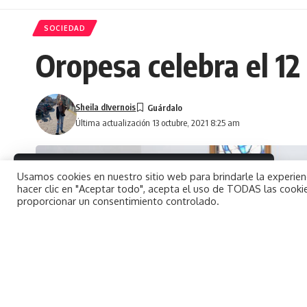
SOCIEDAD
Oropesa celebra el 12
Sheila dIvernois
Última actualización 13 octubre, 2021 8:25 am
By using this site, you agree to the
Usamos cookies en nuestro sitio web para brindarle la experienc
Aceptar
Privacy Policy
and
Terms of Use
.
hacer clic en "Aceptar todo", acepta el uso de TODAS las cookie
proporcionar un consentimiento controlado.