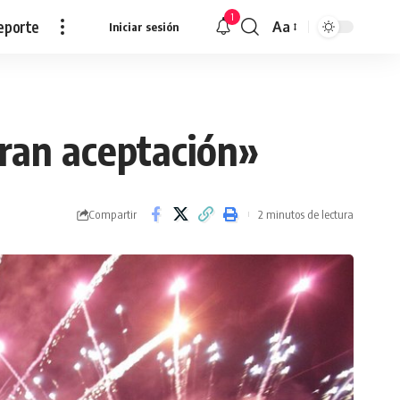
1
eporte
Aa
Iniciar sesión
Redimensionar
gran aceptación»
Compartir
2 minutos de lectura