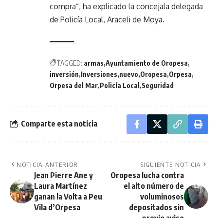
compra”, ha explicado la concejala delegada
de Policía Local, Araceli de Moya.
TAGGED:
armas
Ayuntamiento de Oropesa
inversión
Inversiones
nuevo
Oropesa
Orpesa
Orpesa del Mar
Policía Local
Seguridad
Comparte esta noticia
NOTICIA ANTERIOR
SIGUIENTE NOTICIA
Jean Pierre Ane y
Oropesa lucha contra
Laura Martínez
el alto número de
ganan la Volta a Peu
voluminosos
Vila d’Orpesa
depositados sin
previo aviso