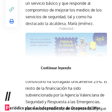
un servicio básico y que responde al
compromiso de mejorar los medios de los
servicios de seguridad, tal y como ha
destacado la alcaldesa, María Jiménez.
- Publicidad -
Continuar leyendo
Estos 18 nuevos chalecos antibalas suponen
una inversión de 13.100 euros
de los que el
consistorio ha sufragado únicamente 25%. El
resto de la financiación ha sido
//
subvencionada por la Agencia Valenciana de
Seguridad y Respuesta a las Emergencias.
P
eriódico plural e independiente de Oropesa del Mar
Los nuevos chalecos, de uso individual y que