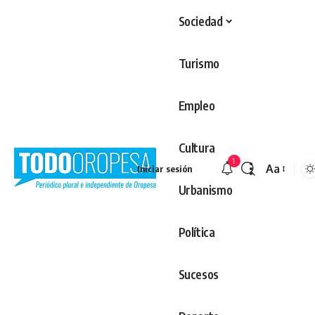
Sociedad
Turismo
Empleo
Cultura
1
Aa
Iniciar sesión
Redimens
Urbanismo
Política
Sucesos