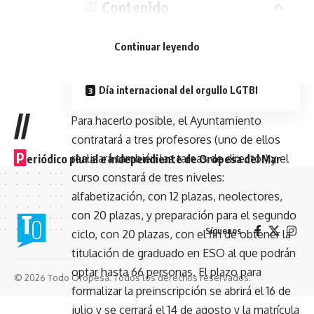
Contenido
Más actividades juveniles
Continuar leyendo
Desarrollo urbanístico
Día internacional del orgullo LGTBI
//
Para hacerlo posible, el Ayuntamiento
contratará a tres profesores (uno de ellos
P
realizará también las tareas de director) y el
eriódico plural e independiente de Oropesa del Mar
curso constará de tres niveles:
alfabetización, con 12 plazas, neolectores,
con 20 plazas, y preparación para el segundo
Síguenos
ciclo, con 20 plazas, con el fin de obtener la
titulación de graduado en ESO al que podrán
optar hasta 66 personas. El plazo para
© 2026 Todo Oropesa. Todos los derechos reservados.
formalizar la preinscripción se abrirá el 16 de
julio y se cerrará el 14 de agosto y la matrícula