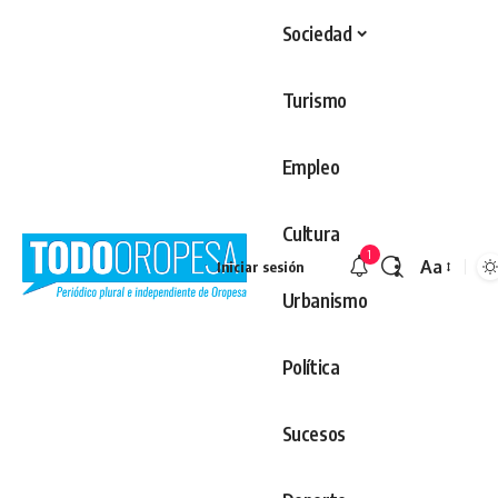
Sociedad
Turismo
Empleo
Cultura
1
Aa
Iniciar sesión
Redimens
Urbanismo
Política
Sucesos