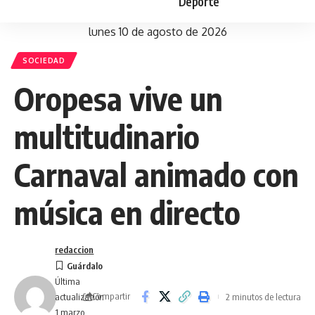
Deporte
lunes 10 de agosto de 2026
SOCIEDAD
Oropesa vive un
multitudinario
Carnaval animado con
música en directo
redaccion
Última
Compartir
2 minutos de lectura
actualización
1 marzo,