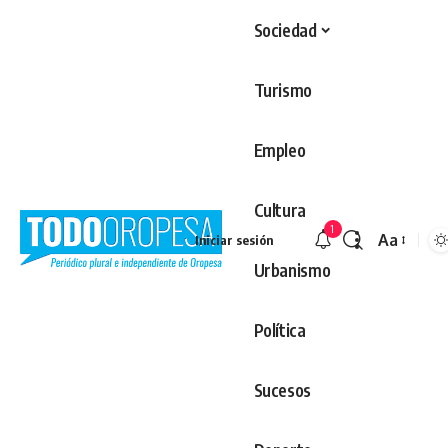
Sociedad
Turismo
Empleo
Cultura
1
Aa
Iniciar sesión
Redimens
Urbanismo
Política
Sucesos