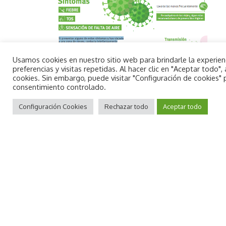
Usamos cookies en nuestro sitio web para brindarle la experie
preferencias y visitas repetidas. Al hacer clic en "Aceptar todo
cookies. Sin embargo, puede visitar "Configuración de cookies"
consentimiento controlado.
By using this site, you agree to the
Aceptar
Privacy Policy
Configuración Cookies
and
Terms of Use
Rechazar todo
.
Aceptar todo
TAGGED:
alerta
Castellón
confirmación
Conselleria de Sanidad
contagio
coronavirus
covid
epidemia
Hospital
la plana
oms
Sanidad
vilareal
villarreal
virus
Comparte esta noticia