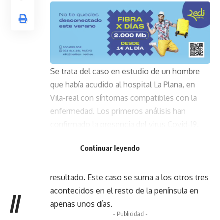
Se trata del caso en estudio de un hombre
que había acudido al hospital La Plana, en
Vila-real con síntomas compatibles con la
enfermedad. Los primeros análisis han
confirmado la presencia del virus Covid-19.
El departamento ha enviado ya la muestra al
Continuar leyendo
Centro Nacional de Microbiología en
Majadahonda para la confirmación del
resultado. Este caso se suma a los otros tres
acontecidos en el resto de la península en
//
apenas unos días.
- Publicidad -