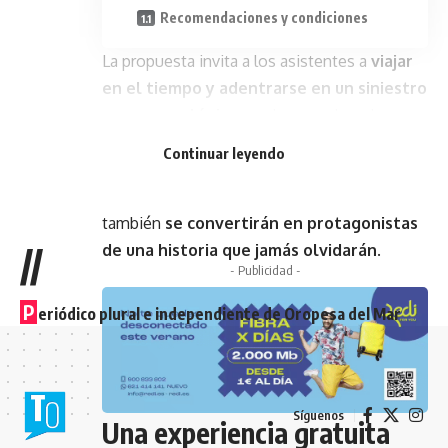
Recomendaciones y condiciones
La propuesta invita a los asistentes a
viajar
en el tiempo y adentrarse en un siniestro
parque zoológico
en el que nada es lo que
parece. A través de diferentes escenarios, los
Continuar leyendo
participantes no solo serán testigos de las
situaciones más aterradoras, sino que
también
se convertirán en protagonistas
//
de una historia que jamás olvidarán
.
- Publicidad -
P
eriódico plural e independiente de Oropesa del Mar
Síguenos
Una experiencia gratuita