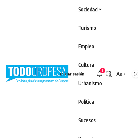
Sociedad
Turismo
Empleo
Cultura
1
Aa
Iniciar sesión
Redimens
Urbanismo
Política
Sucesos