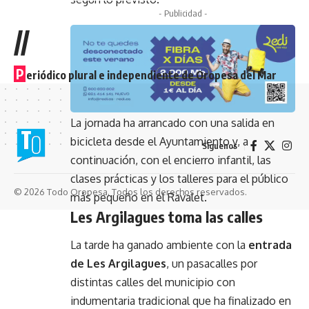
- Publicidad -
//
P
eriódico plural e independiente de Oropesa del Mar
La jornada ha arrancado con una salida en
bicicleta desde el Ayuntamiento y, a
Síguenos
continuación, con el encierro infantil, las
clases prácticas y los talleres para el público
© 2026 Todo Oropesa. Todos los derechos reservados.
más pequeño en el Ravalet.
Les Argilagues toma las calles
La tarde ha ganado ambiente con la
entrada
de Les Argilagues
, un pasacalles por
distintas calles del municipio con
indumentaria tradicional que ha finalizado en