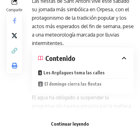
Las fiestas de Sant Antoni vive este sábado
su jornada más simbólica en Orpesa, con el
Compartir
protagonismo de la tradición popular y los
actos más esperados del fin de semana, pese
a una meteorología marcada por lluvias
intermitentes.
Contenido
Les Argilagues toma las calles
El domingo cierra las fiestas
El agua ha obligado a suspender la
programación taurina prevista por la mañana,
aunque el municipio ha mantenido el pulso
festivo con el resto de actividades y con la
Continuar leyendo
vista puesta en una tarde que sigue adelante
según lo previsto.