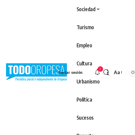
Sociedad
Turismo
Empleo
Cultura
1
Aa
Iniciar sesión
Redimens
Urbanismo
Política
Sucesos