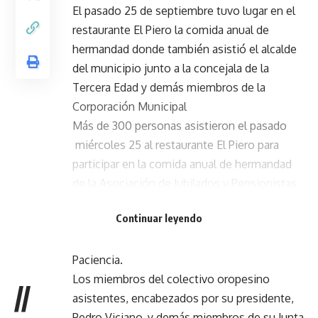
El pasado 25 de septiembre tuvo lugar en el
restaurante El Piero la comida anual de
hermandad donde también asistió el alcalde
del municipio junto a la concejala de la
Tercera Edad y demás miembros de la
Corporación Municipal
Más de 300 personas asistieron el pasado
miércoles 25 al restaurante El Piero para
participar en la comida anual de hermandad
de la Asociación de Jubilados y Pensionistas
Francisco Sevillano, que cada año se
Continuar leyendo
convoca para la semana previa al inicio de las
Fiestas patronales de la Virgen de la
Paciencia.
Los miembros del colectivo oropesino
//
asistentes, encabezados por su presidente,
Pedro Viciano, y demás miembros de su Junta