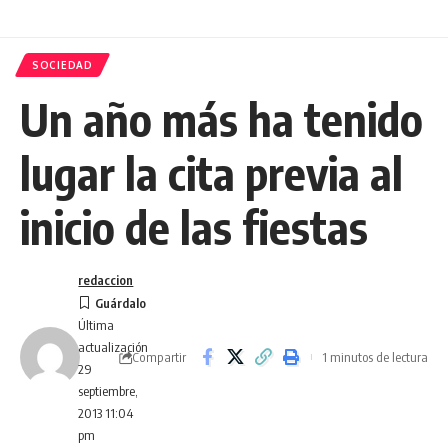
SOCIEDAD
Un año más ha tenido
lugar la cita previa al
inicio de las fiestas
redaccion
Última
actualización
Compartir
1 minutos de lectura
29
septiembre,
2013 11:04
pm