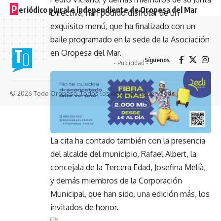
P
eriódico plural e independiente de Oropesa del Mar
Directiva, han podido disfrutar de un
exquisito menú, que ha finalizado con un
baile programado en la sede de la Asociación
en Oropesa del Mar.
Síguenos
- Publicidad -
© 2026 Todo Oropesa. Todos los derechos reservados.
La cita ha contado también con la presencia
del alcalde del municipio, Rafael Albert, la
concejala de la Tercera Edad, Josefina Melià,
y demás miembros de la Corporación
Municipal, que han sido, una edición más, los
invitados de honor.