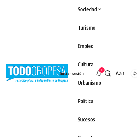
Sociedad
Turismo
Empleo
Cultura
1
Aa
Iniciar sesión
Redimens
Urbanismo
Política
Sucesos