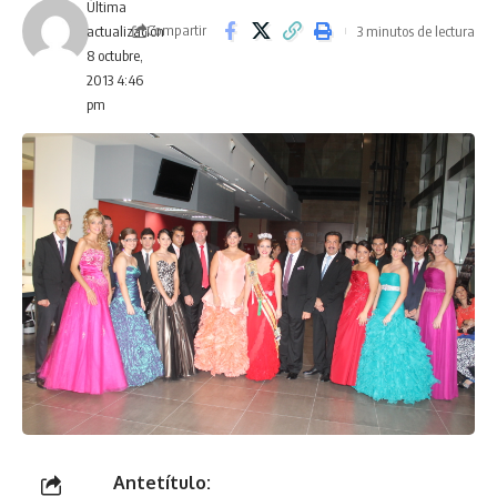
Última
Compartir
3 minutos de lectura
actualización
8 octubre,
2013 4:46
pm
Antetítulo: