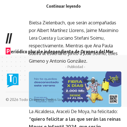
Continuar leyendo
4 al 13 de octubre. Las Damas de la Corte de
Honor serán Andrea Pauner Bielsa y Paula
Bielsa Zielenbach, que serán acompañadas
por Albert Martínez Llorens, Jaime Maximino
//
Lera Cuesta y Luciano Stefani Soimu,
respectivamente. Mientras que Ana Paula
P
eriódico plural e independiente de Oropesa del Mar
subirá al escenario junto a Julia Soimu, Elies
Gimeno y Antonio González.
- Publicidad -
Síguenos
© 2026 Todo Oropesa. Todos los derechos reservados.
La Alcaldesa, Araceli De Moya, ha felicitado:
“quiero felicitar a las que serán las reinas
Mayor e Infantil 2024, que serán