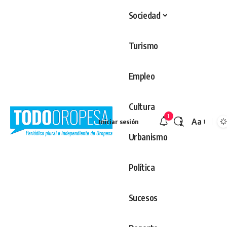
Sociedad
Turismo
Empleo
Cultura
1
Aa
Iniciar sesión
Redimens
Urbanismo
Política
Sucesos