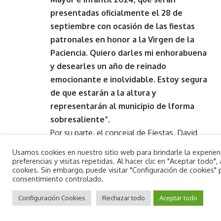
presentadas oficialmente el 28 de
septiembre con ocasión de las fiestas
patronales en honor a la Virgen de la
Paciencia. Quiero darles mi enhorabuena
y desearles un año de reinado
emocionante e inolvidable. Estoy segura
de que estarán a la altura y
representarán al municipio de lforma
sobresaliente”.
Por su parte, el concejal de Fiestas, David
Juárez, ha apuntado:
“Quiero dar la
Usamos cookies en nuestro sitio web para brindarle la experie
enhorabuena a Alba y a Ana Paula, así
preferencias y visitas repetidas. Al hacer clic en "Aceptar todo
cookies. Sin embargo, puede visitar "Configuración de cookies"
como a su Corte de Honor y Festers. El
consentimiento controlado.
día 28 de septiembre iniciaréis un año
By using this site, you agree to the
Aceptar
Privacy Policy
Configuración Cookies
and
Terms of Use
Rechazar todo
.
Aceptar todo
lleno de recuerdos y buenos momentos”.
- Publicidad -