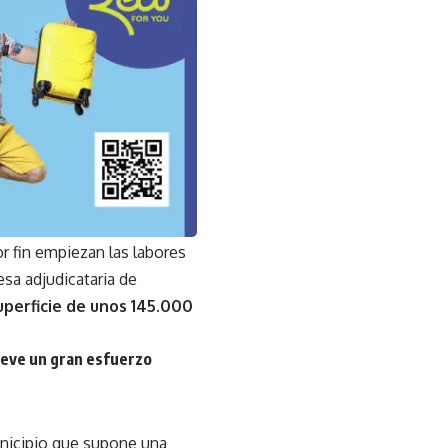
or fin empiezan las labores
sa adjudicataria de
uperficie de unos 145.000
leve un gran esfuerzo
unicipio que supone una