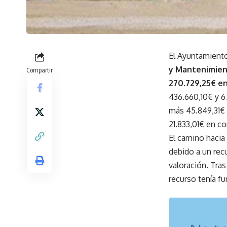
El Ayuntamient
y Mantenimie
Compartir
270.729,25€ en
436.660,10€ y 6
más 45.849,31€ 
21.833,01€ en c
El camino hacia 
debido a un rec
valoración. Tras
recurso tenía f