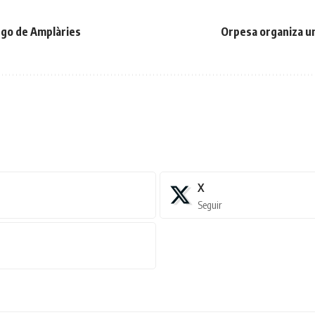
ego de Amplàries
Orpesa organiza un
X
Seguir