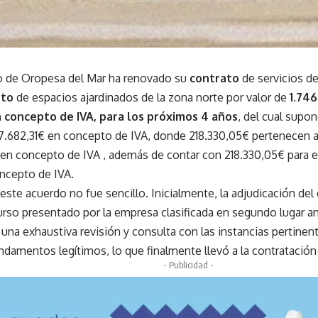
o de Oropesa del Mar ha renovado su
contrato
de servicios d
nto
de espacios ajardinados de la zona norte por valor de
1.746
 concepto de IVA, para los próximos 4 años
, del cual supo
7.682,31€ en concepto de IVA, donde 218.330,05€ pertenecen 
en concepto de IVA , además de contar con 218.330,05€ para el
oncepto de IVA.
este acuerdo no fue sencillo. Inicialmente, la adjudicación del
urso presentado por la empresa clasificada en segundo lugar an
 una exhaustiva revisión y consulta con las instancias pertinen
undamentos legítimos, lo que finalmente llevó a la contratació
- Publicidad -