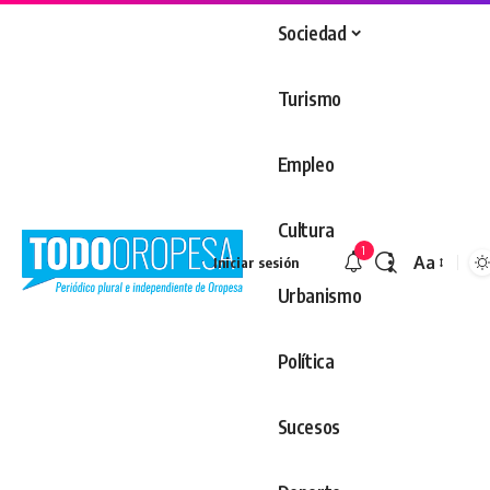
Sociedad
Turismo
Empleo
Cultura
1
Aa
Iniciar sesión
Redimens
Urbanismo
Política
Sucesos