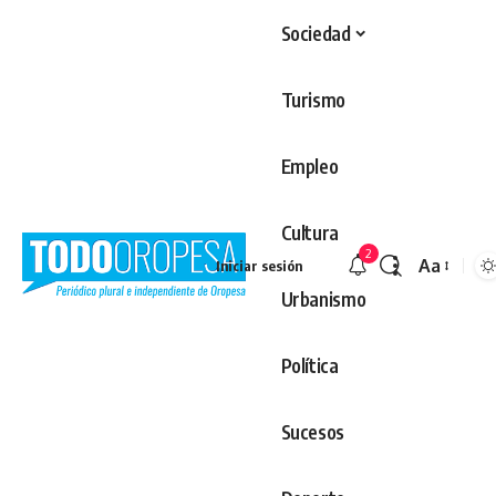
Sociedad
Turismo
Empleo
Cultura
2
Aa
Iniciar sesión
Redimens
Urbanismo
Política
Sucesos