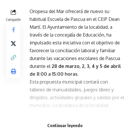
Oropesa del Mar ofrecerá de nuevo su
habitual Escuela de Pascua en el CEIP Dean
Compartir
Martí. El Ayuntamiento de la localidad, a
través de la concejalía de Educación, ha
impulsado esta iniciativa con el objetivo de
favorecer la conciliación laboral y familiar
durante las vacaciones escolares de Pascua
durante el
28 de marzo, 2, 3, 4 y 5 de abril
de 8:00 a 15:00 horas.
Esta propuesta municipal
contará con
talleres de manualidades, juegos libres y
dirigidos, actividades grupales y salidas por el
municipio. La alcaldesa de la localidad,
Araceli De Moya, ha explicado la importancia
de ofrecer esta alternativa a las familias.
“La
Continuar leyendo
Escuela de Pascua es una iniciativa que