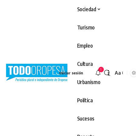
Sociedad
Turismo
Empleo
Cultura
1
Aa
Iniciar sesión
Redimens
Urbanismo
Política
Sucesos