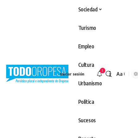
Sociedad
Turismo
Empleo
Cultura
1
Aa
Iniciar sesión
Redimens
Urbanismo
Política
Sucesos