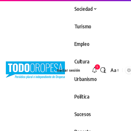
Sociedad
Turismo
Empleo
Cultura
1
Aa
Iniciar sesión
Redimens
Urbanismo
Política
Sucesos