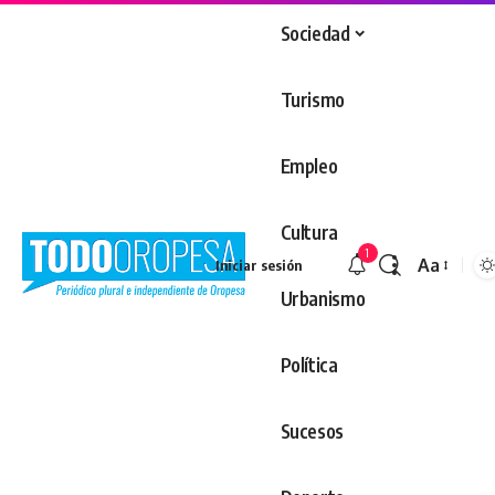
Sociedad
Turismo
Empleo
Cultura
1
Aa
Iniciar sesión
Redimens
Urbanismo
Política
Sucesos