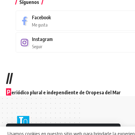
Síguenos
Facebook
Me gusta
Instagram
Seguir
//
P
eriódico plural e independiente de Oropesa del Mar
By using this site, you agree to the
Usamos cookies en nuestro sitio web para brindarle la experienc
Aceptar