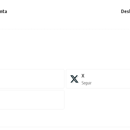
anta
Desb
X
Seguir