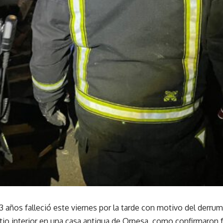
 años falleció este viernes por la tarde con motivo del derru
atio interior en una casa antigua de Orpesa, como confirmaron 