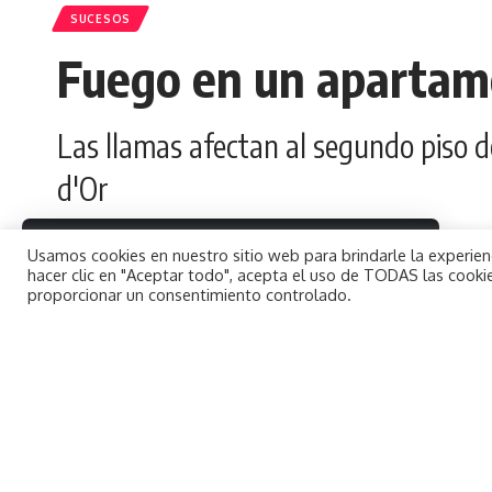
SUCESOS
Fuego en un apartame
Las llamas afectan al segundo piso d
d'Or
By using this site, you agree to the
redaccion
Usamos cookies en nuestro sitio web para brindarle la experienc
Aceptar
Privacy Policy
and
Terms of Use
.
Última actualización 4 marzo, 2024 8:23 pm
hacer clic en "Aceptar todo", acepta el uso de TODAS las cookie
proporcionar un consentimiento controlado.