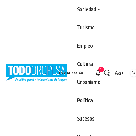
Sociedad
Turismo
Empleo
Cultura
1
Aa
Iniciar sesión
Redimens
Urbanismo
Política
Sucesos