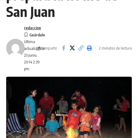
San Juan
redaccion
Última
Compartir
2 minutos de lectura
actualización
23 junio,
2014 2:39
pm