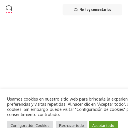
No hay comentarios
Usamos cookies en nuestro sitio web para brindarle la experie
preferencias y visitas repetidas. Al hacer clic en "Aceptar todo
cookies. Sin embargo, puede visitar "Configuración de cookies"
consentimiento controlado.
By using this site, you agree to the
Aceptar
Privacy Policy
Configuración Cookies
and
Terms of Use
Rechazar todo
.
Aceptar todo