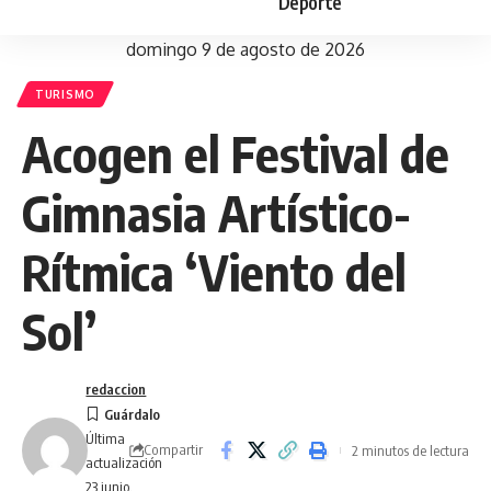
Deporte
domingo 9 de agosto de 2026
TURISMO
Acogen el Festival de
Gimnasia Artístico-
Rítmica ‘Viento del
Sol’
redaccion
Última
Compartir
2 minutos de lectura
actualización
23 junio,