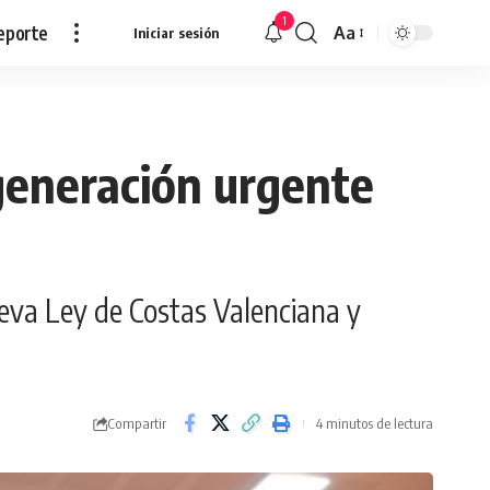
1
eporte
Aa
Iniciar sesión
Redimensionar
egeneración urgente
nueva Ley de Costas Valenciana y
Compartir
4 minutos de lectura