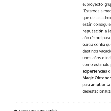
el proyecto, gr
“Estamos a media
que de las admi
están consigui
reputación a la
año récord para
García confía q
destinos vacaci
unos años e inc
como estímulo 
experiencias d
Magic Oktober
para
ampliar la
desestacionaliz