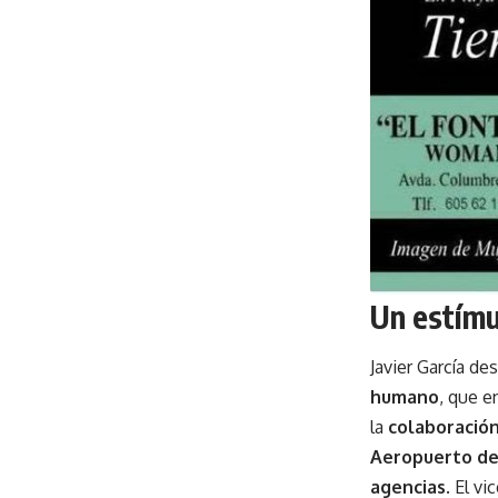
Un estímu
Javier García d
humano
, que e
la
colaboración
Aeropuerto de 
agencias
. El v