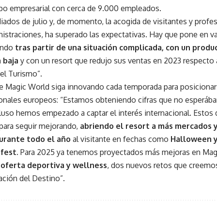
upo empresarial con cerca de 9.000 empleados.
dos de julio y, de momento, la acogida de visitantes y profesi
nistraciones, ha superado las expectativas. Hay que pone en v
endo
tras partir de una situación complicada, con un produ
 baja
y con un resort que redujo sus ventas en 2023 respecto 
 el Turismo”.
ue Magic World siga innovando cada temporada para posicionars
onales europeos: “Estamos obteniendo cifras que no esperába
luso hemos empezado a captar el interés internacional. Estos
para seguir mejorando,
abriendo el resort a más mercados 
urante todo el año
al visitante en fechas como
Halloween y
fest.
Para 2025 ya tenemos proyectados más mejoras en Magi
 oferta deportiva y wellness
, dos nuevos retos que creemos
ación del Destino”.