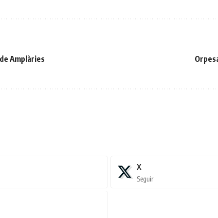
o de Amplàries
Orpesa
X
Seguir