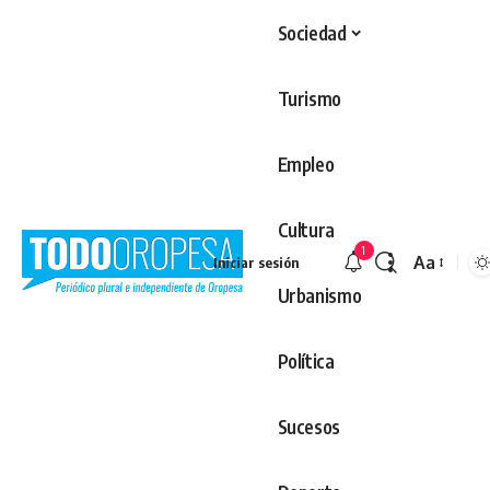
Sociedad
Turismo
Empleo
Cultura
1
Aa
Iniciar sesión
Redimens
Urbanismo
Política
Sucesos