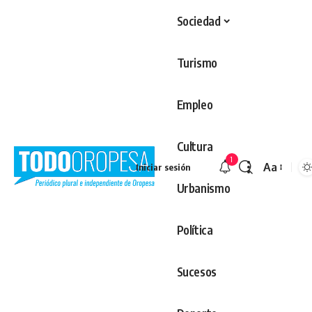
Sociedad
Turismo
Empleo
Cultura
1
Aa
Iniciar sesión
Redimens
Urbanismo
Política
Sucesos