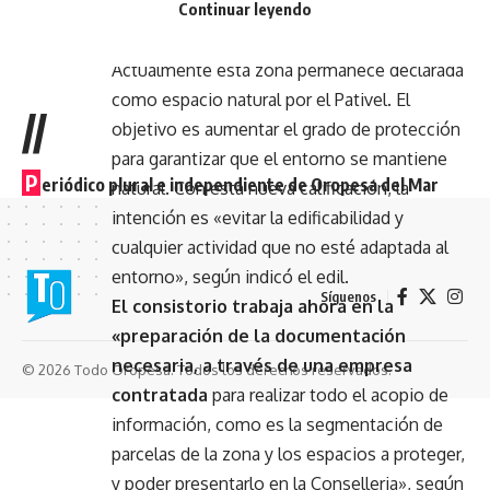
Continuar leyendo
Actualmente esta zona permanece declarada
como espacio natural por el Pativel. El
//
objetivo es aumentar el grado de protección
para garantizar que el entorno se mantiene
P
eriódico plural e independiente de Oropesa del Mar
natural. Con esta nueva calificación, la
intención es «evitar la edificabilidad y
cualquier actividad que no esté adaptada al
entorno», según indicó el edil.
Síguenos
El consistorio trabaja ahora en la
«preparación de la documentación
necesaria, a través de una empresa
© 2026 Todo Oropesa. Todos los derechos reservados.
contratada
para realizar todo el acopio de
información, como es la segmentación de
parcelas de la zona y los espacios a proteger,
y poder presentarlo en la Conselleria», según