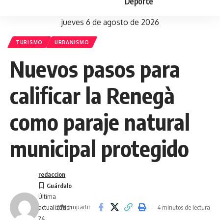
Deporte
jueves 6 de agosto de 2026
TURISMO
URBANISMO
Nuevos pasos para
calificar la Renegà
como paraje natural
municipal protegido
redaccion
Última
Compartir
4 minutos de lectura
actualización
24