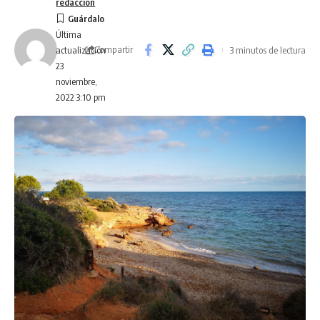
redaccion
Última
Compartir
3 minutos de lectura
actualización
23
noviembre,
2022 3:10 pm