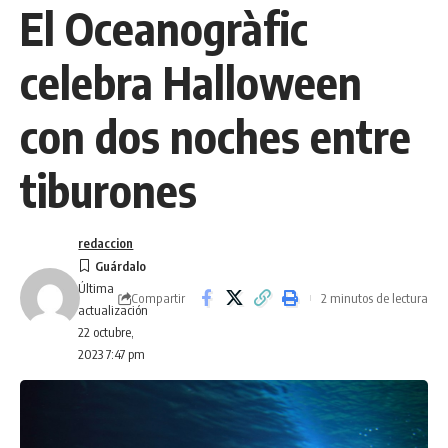
El Oceanogràfic
celebra Halloween
con dos noches entre
tiburones
redaccion
Última
Compartir
2 minutos de lectura
actualización
22 octubre,
2023 7:47 pm