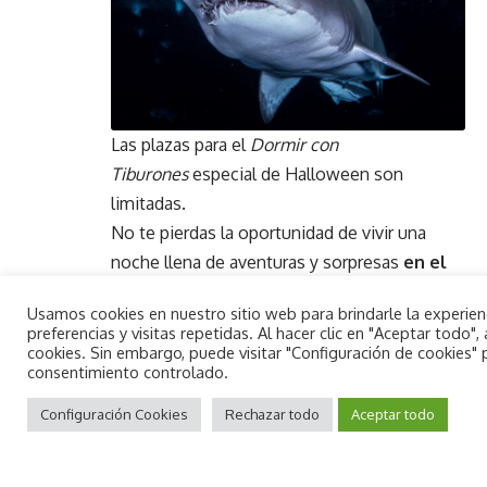
Las plazas para el
Dormir con
Tiburones
especial de Halloween son
limitadas.
No te pierdas la oportunidad de vivir una
noche llena de aventuras y sorpresas
en el
acuario más grande de Europa.
Usamos cookies en nuestro sitio web para brindarle la experie
Haz tu reserva ahora a través de la
página
preferencias y visitas repetidas. Al hacer clic en "Aceptar todo
web oficial del Oceanogràfic
o por teléfono.
cookies. Sin embargo, puede visitar "Configuración de cookies"
consentimiento controlado.
Una experiencia única te espera.
By using this site, you agree to the
Aceptar
Privacy Policy
Configuración Cookies
and
Terms of Use
Rechazar todo
.
Aceptar todo
Comparte esta noticia