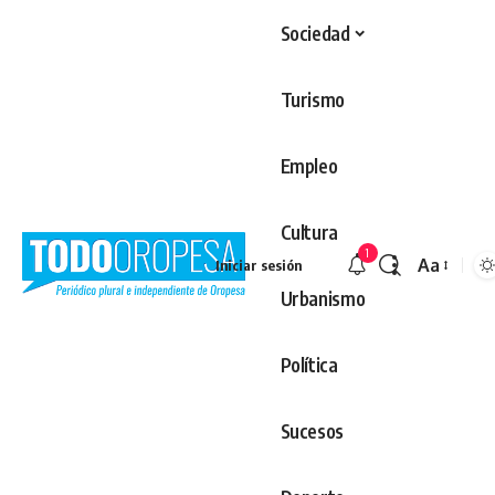
Sociedad
Turismo
Empleo
Cultura
1
Aa
Iniciar sesión
Redimens
Urbanismo
Política
Sucesos