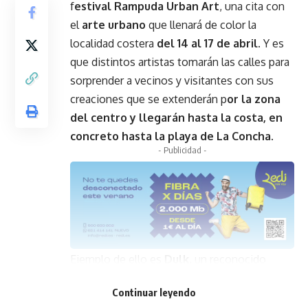
f
estival Rampuda Urban Art
, una cita con
el
arte urbano
que llenará de color la
localidad costera
del 14 al 17 de abril.
Y es
que distintos artistas tomarán las calles para
sorprender a vecinos y visitantes con sus
creaciones que se extenderán p
or la zona
del centro y llegarán hasta la costa, en
concreto hasta la playa de La Concha.
- Publicidad -
Ejemplo de ello es
Dulk
, un reconocido
artista a nivel internacional
que llega a
Continuar leyendo
Oropesa del Mar para realizar un
mural
que