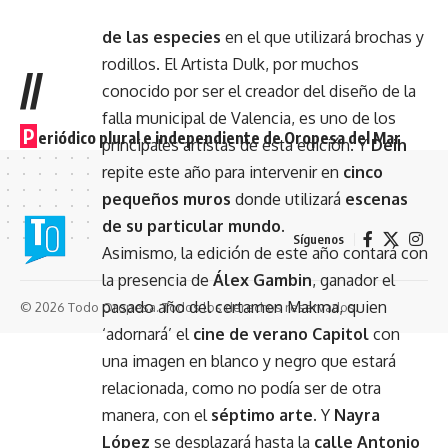
versará sobre la
ecología y la protección
de las especies
en el que utilizará brochas y
rodillos. El Artista Dulk, por muchos
//
conocido por ser el creador del diseño de la
falla municipal de Valencia, es uno de los
P
eriódico plural e independiente de Oropesa del Mar
principales artistas de esta edición. Y
Deih
repite este año para intervenir en
cinco
pequeños muros
donde utilizará
escenas
de su particular mundo.
Síguenos
Asimismo, la edición de este año contará con
la presencia de
Álex Gambin
, ganador el
pasado año del certamen Makma, quien
© 2026 Todo Oropesa. Todos los derechos reservados.
‘adornará’ el
cine de verano Capitol
con
una imagen en blanco y negro que estará
relacionada, como no podía ser de otra
manera, con el
séptimo arte.
Y
Nayra
López
se desplazará hasta la
calle Antonio