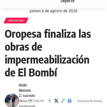
Deporte
jueves 6 de agosto de 2026
URBANISMO
Oropesa finaliza las
obras de
impermeabilización
de El Bombí
Sheila
dIvernois
Compartir
3 minutos de lectura
Última
actualización