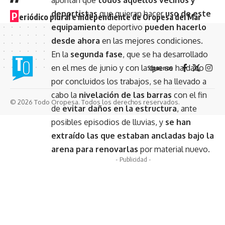
apuntan que
todos aquellos vecinos y
deportistas
que quieran hacer
uso de este
P
eriódico plural e independiente de Oropesa del Mar
equipamiento
deportivo
pueden hacerlo
desde ahora
en las mejores condiciones.
En la
segunda fase
, que se ha desarrollado
en el mes de junio y con la que se ha dado
Síguenos
por concluidos los trabajos, se ha llevado a
cabo la
nivelación de las barras
con el fin
© 2026 Todo Oropesa. Todos los derechos reservados.
de
evitar daños en la estructura
, ante
posibles episodios de lluvias, y
se han
extraído las que estaban ancladas bajo la
arena para renovarlas
por material nuevo.
- Publicidad -