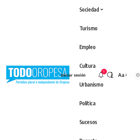
Sociedad
Turismo
Empleo
Cultura
1
Aa
Iniciar sesión
Redimens
Urbanismo
Política
Sucesos